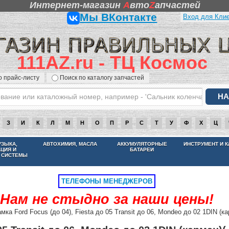
Интернет-магазин
A
вто
Z
апчастей
Мы ВКонтакте
Вход для Кли
111AZ.ru - ТЦ Космос
о прайс-листу
Поиск по каталогу запчастей
З
И
К
Л
М
Н
О
П
Р
С
Т
У
Ф
Х
Ц
НАМ НЕ СТЫДНО ЗА НАШИ ЦЕНЫ
УЗЫКА,
АВТОХИМИЯ, МАСЛА
АККУМУЛЯТОРНЫЕ
ИНСТРУМЕНТ И 
АЦИЯ И
БАТАРЕИ
 СИСТЕМЫ
ТЕЛЕФОНЫ МЕНЕДЖЕРОВ
Нам не стыдно за наши цены!
мка Ford Focus (до 04), Fiesta до 05 Transit до 06, Mondeo до 02 1DIN (ка