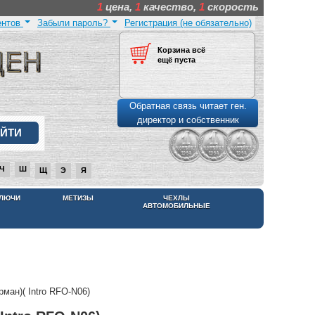
1
цена,
1
качество,
1
скорость
ентов
Забыли пароль?
Регистрация (не обязательно)
Корзина всё
ещё пуста
Обратная связь читает ген.
директор и собственник
Ч
Ш
Щ
Э
Я
КЛЮЧИ
МЕТИЗЫ
ЧЕХЛЫ
АВТОМОБИЛЬНЫЕ
рман)( Intro RFO-N06)