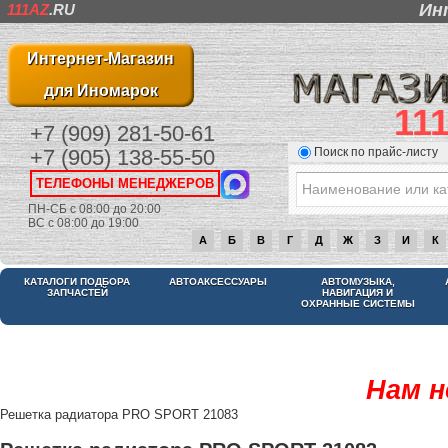
Ин
111AZ
.RU
Интернет-Магазин
для Иномарок
11
+7 (909) 281-50-61
Поиск по прайс-листу
+7 (905) 138-55-50
ТЕЛЕФОНЫ МЕНЕДЖЕРОВ
ПН-СБ с 08:00 до 20:00
ВС с 08:00 до 19:00
А
Б
В
Г
Д
Ж
З
И
К
КАТАЛОГИ ПОДБОРА
АВТОАКСЕССУАРЫ
АВТОМУЗЫКА,
ЗАПЧАСТЕЙ
НАВИГАЦИЯ И
ОХРАННЫЕ СИСТЕМЫ
Нам н
Решетка радиатора PRO SPORT 21083