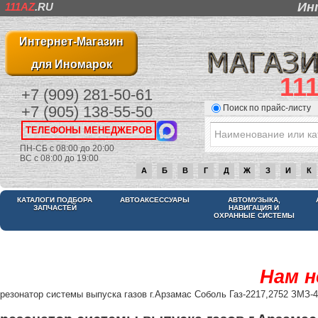
Ин
111AZ
.RU
Интернет-Магазин
для Иномарок
11
+7 (909) 281-50-61
Поиск по прайс-листу
+7 (905) 138-55-50
ТЕЛЕФОНЫ МЕНЕДЖЕРОВ
ПН-СБ с 08:00 до 20:00
ВС с 08:00 до 19:00
А
Б
В
Г
Д
Ж
З
И
К
КАТАЛОГИ ПОДБОРА
АВТОАКСЕССУАРЫ
АВТОМУЗЫКА,
ЗАПЧАСТЕЙ
НАВИГАЦИЯ И
ОХРАННЫЕ СИСТЕМЫ
Нам н
резонатор системы выпуска газов г.Арзамас Соболь Газ-2217,2752 ЗМЗ-