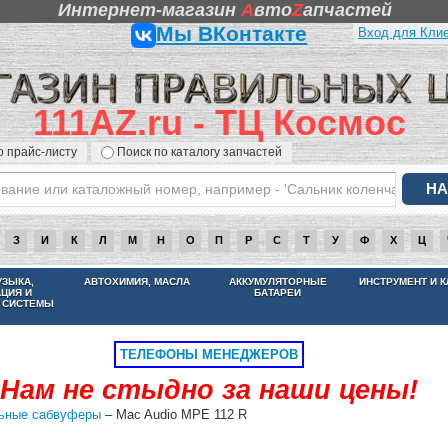
Интернет-магазин
A
вто
Z
апчастей
Мы ВКонтакте
Вход для Кли
111AZ.ru - ТЦ Космос
о прайс-листу
Поиск по каталогу запчастей
З
И
К
Л
М
Н
О
П
Р
С
Т
У
Ф
Х
Ц
НАМ НЕ СТЫДНО ЗА НАШИ ЦЕНЫ
УЗЫКА,
АВТОХИМИЯ, МАСЛА
АККУМУЛЯТОРНЫЕ
ИНСТРУМЕНТ И 
АЦИЯ И
БАТАРЕИ
 СИСТЕМЫ
ТЕЛЕФОНЫ МЕНЕДЖЕРОВ
Нам не стыдно за наши цены!
ьные сабвуферы
– Mac Audio MPE 112 R