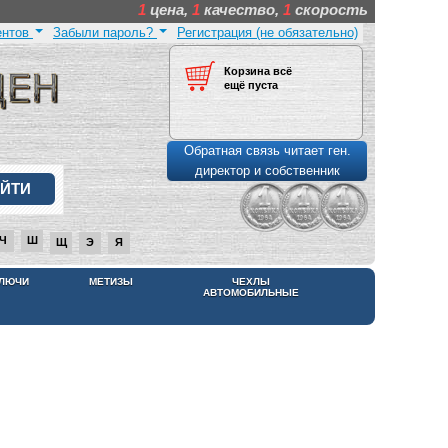
1
цена,
1
качество,
1
скорость
ентов
Забыли пароль?
Регистрация (не обязательно)
Корзина всё
ещё пуста
Обратная связь читает ген.
директор и собственник
Ч
Ш
Щ
Э
Я
КЛЮЧИ
МЕТИЗЫ
ЧЕХЛЫ
АВТОМОБИЛЬНЫЕ