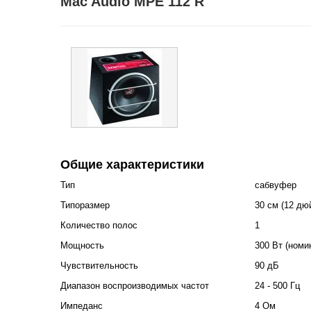
Mac Audio MPE 112 R
Общие характеристики
Тип
сабвуфер
Типоразмер
30 см (12 дю
Количество полос
1
Мощность
300 Вт (номи
Чувствительность
90 дБ
Диапазон воспроизводимых частот
24 - 500 Гц
Импеданс
4 Ом