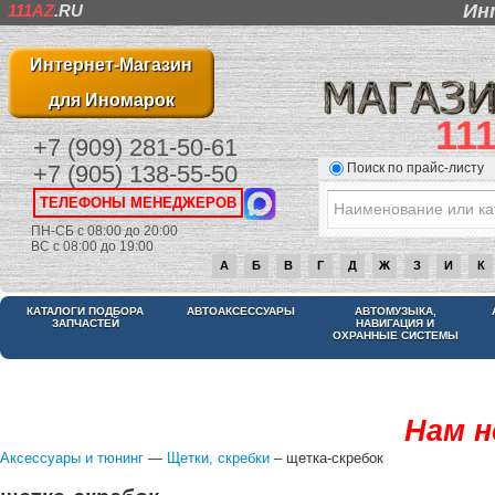
Ин
111AZ
.RU
Интернет-Магазин
для Иномарок
11
+7 (909) 281-50-61
Поиск по прайс-листу
+7 (905) 138-55-50
ТЕЛЕФОНЫ МЕНЕДЖЕРОВ
ПН-СБ с 08:00 до 20:00
ВС с 08:00 до 19:00
А
Б
В
Г
Д
Ж
З
И
К
КАТАЛОГИ ПОДБОРА
АВТОАКСЕССУАРЫ
АВТОМУЗЫКА,
ЗАПЧАСТЕЙ
НАВИГАЦИЯ И
ОХРАННЫЕ СИСТЕМЫ
Нам н
Аксессуары и тюнинг
—
Щетки, скребки
– щетка-скребок