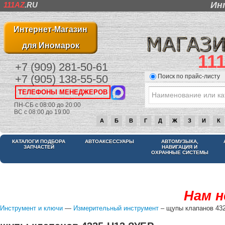
Ин
111AZ
.RU
Интернет-Магазин
для Иномарок
11
+7 (909) 281-50-61
Поиск по прайс-листу
+7 (905) 138-55-50
ТЕЛЕФОНЫ МЕНЕДЖЕРОВ
ПН-СБ с 08:00 до 20:00
ВС с 08:00 до 19:00
А
Б
В
Г
Д
Ж
З
И
К
КАТАЛОГИ ПОДБОРА
АВТОАКСЕССУАРЫ
АВТОМУЗЫКА,
ЗАПЧАСТЕЙ
НАВИГАЦИЯ И
ОХРАННЫЕ СИСТЕМЫ
Нам н
Инструмент и ключи
—
Измерительный инструмент
– щупы клапанов 43