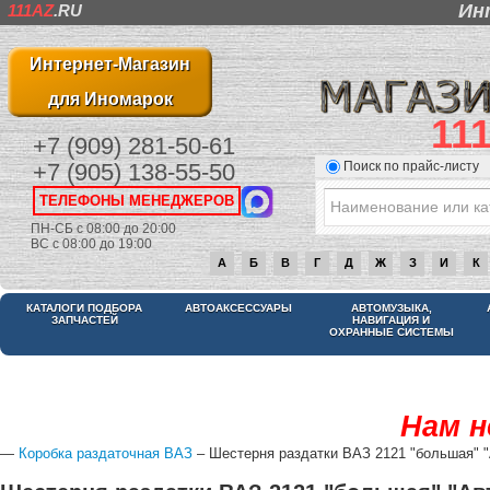
Ин
111AZ
.RU
Интернет-Магазин
для Иномарок
11
+7 (909) 281-50-61
Поиск по прайс-листу
+7 (905) 138-55-50
ТЕЛЕФОНЫ МЕНЕДЖЕРОВ
ПН-СБ с 08:00 до 20:00
ВС с 08:00 до 19:00
А
Б
В
Г
Д
Ж
З
И
К
КАТАЛОГИ ПОДБОРА
АВТОАКСЕССУАРЫ
АВТОМУЗЫКА,
ЗАПЧАСТЕЙ
НАВИГАЦИЯ И
ОХРАННЫЕ СИСТЕМЫ
Нам н
—
Коробка раздаточная ВАЗ
– Шестерня раздатки ВАЗ 2121 "большая" "