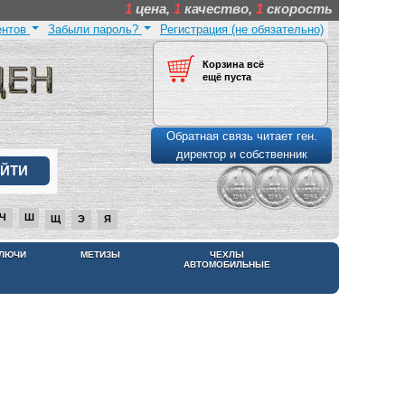
1
цена,
1
качество,
1
скорость
ентов
Забыли пароль?
Регистрация (не обязательно)
Корзина всё
ещё пуста
Обратная связь читает ген.
директор и собственник
Ч
Ш
Щ
Э
Я
КЛЮЧИ
МЕТИЗЫ
ЧЕХЛЫ
АВТОМОБИЛЬНЫЕ