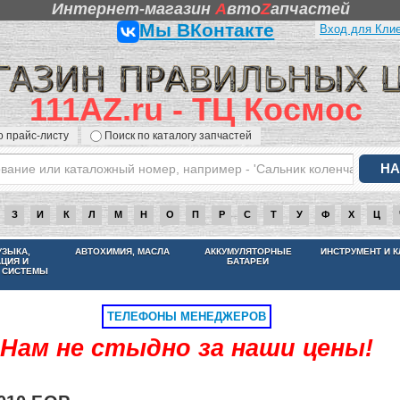
Интернет-магазин
A
вто
Z
апчастей
Мы ВКонтакте
Вход для Кли
111AZ.ru - ТЦ Космос
о прайс-листу
Поиск по каталогу запчастей
З
И
К
Л
М
Н
О
П
Р
С
Т
У
Ф
Х
Ц
НАМ НЕ СТЫДНО ЗА НАШИ ЦЕНЫ
УЗЫКА,
АВТОХИМИЯ, МАСЛА
АККУМУЛЯТОРНЫЕ
ИНСТРУМЕНТ И 
АЦИЯ И
БАТАРЕИ
 СИСТЕМЫ
ТЕЛЕФОНЫ МЕНЕДЖЕРОВ
Нам не стыдно за наши цены!