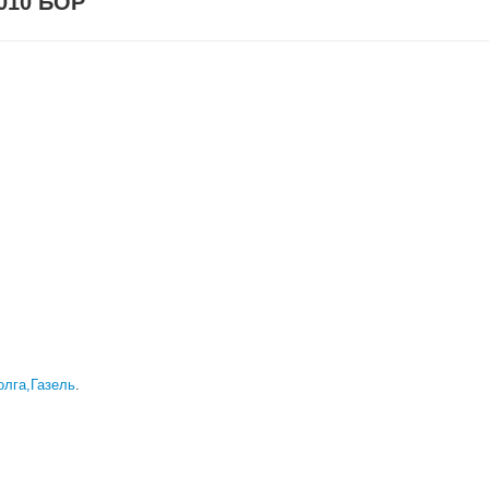
6010 БОР
олга,Газель
.