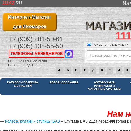
Ин
111AZ
.RU
Интернет-Магазин
для Иномарок
11
+7 (909) 281-50-61
Поиск по прайс-листу
+7 (905) 138-55-50
ТЕЛЕФОНЫ МЕНЕДЖЕРОВ
ПН-СБ с 08:00 до 20:00
ВС с 08:00 до 19:00
А
Б
В
Г
Д
Ж
З
И
К
КАТАЛОГИ ПОДБОРА
АВТОАКСЕССУАРЫ
АВТОМУЗЫКА,
ЗАПЧАСТЕЙ
НАВИГАЦИЯ И
ОХРАННЫЕ СИСТЕМЫ
Нам н
—
Колеса, кулаки и ступицы ВАЗ
– Ступица ВАЗ 2123 передняя голая г.