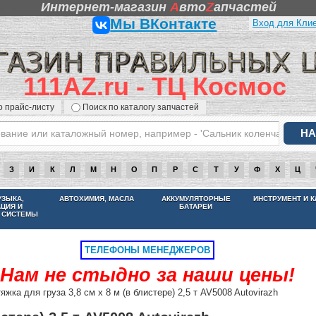
Интернет-магазин
A
вто
Z
апчастей
Мы ВКонтакте
Вход для Кли
111AZ.ru - ТЦ Космос
о прайс-листу
Поиск по каталогу запчастей
З
И
К
Л
М
Н
О
П
Р
С
Т
У
Ф
Х
Ц
НАМ НЕ СТЫДНО ЗА НАШИ ЦЕНЫ
УЗЫКА,
АВТОХИМИЯ, МАСЛА
АККУМУЛЯТОРНЫЕ
ИНСТРУМЕНТ И 
АЦИЯ И
БАТАРЕИ
 СИСТЕМЫ
ТЕЛЕФОНЫ МЕНЕДЖЕРОВ
Нам не стыдно за наши цены!
яжка для груза 3,8 см х 8 м (в блистере) 2,5 т AV5008 Autovirazh