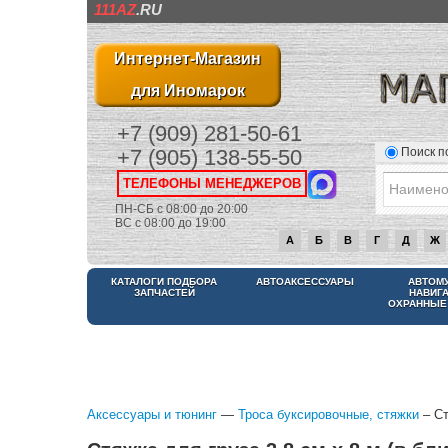
111AZ
.RU
Интернет-Магазин
для Иномарок
+7 (909) 281-50-61
Поиск п
+7 (905) 138-55-50
ТЕЛЕФОНЫ МЕНЕДЖЕРОВ
ПН-СБ с 08:00 до 20:00
ВС с 08:00 до 19:00
А
Б
В
Г
Д
Ж
КАТАЛОГИ ПОДБОРА
АВТОАКСЕССУАРЫ
АВТОМ
ЗАПЧАСТЕЙ
НАВИГ
ОХРАННЫЕ
Аксессуары и тюнинг
—
Троса буксировочные, стяжки
– Ст