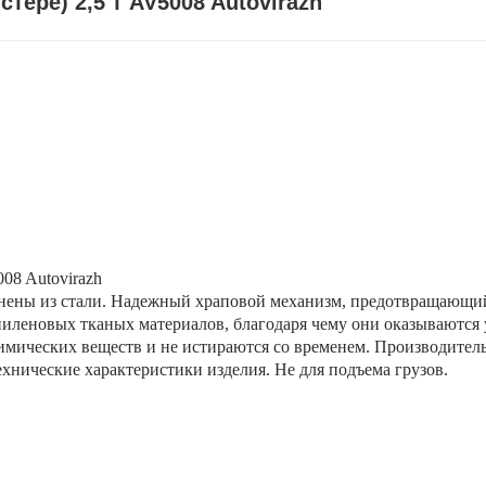
стере) 2,5 т AV5008 Autovirazh
008 Autovirazh
лнены из стали. Надежный храповой механизм, предотвращающи
пиленовых тканых материалов, благодаря чему они оказываются
мических веществ и не истираются со временем. Производитель 
нические характеристики изделия. Не для подъема грузов.