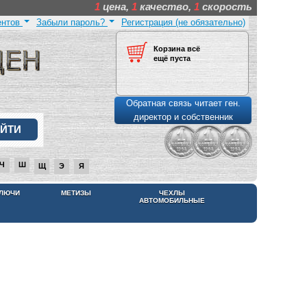
1
цена,
1
качество,
1
скорость
ентов
Забыли пароль?
Регистрация (не обязательно)
Корзина всё
ещё пуста
Обратная связь читает ген.
директор и собственник
Ч
Ш
Щ
Э
Я
КЛЮЧИ
МЕТИЗЫ
ЧЕХЛЫ
АВТОМОБИЛЬНЫЕ