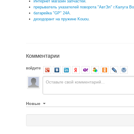
Интернет магазин запчастей
.
прерыватель указателей поворота "АвтЭл" г.Калуга Во
батарейка "GP" 24А
.
дезодорант на пружине Kouou
.
Комментарии
войдите
Новые