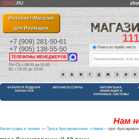
Ин
111AZ
.RU
Интернет-Магазин
для Иномарок
11
+7 (909) 281-50-61
Поиск по прайс-листу
+7 (905) 138-55-50
ТЕЛЕФОНЫ МЕНЕДЖЕРОВ
ПН-СБ с 08:00 до 20:00
ВС с 08:00 до 19:00
А
Б
В
Г
Д
Ж
З
И
К
КАТАЛОГИ ПОДБОРА
АВТОАКСЕССУАРЫ
АВТОМУЗЫКА,
ЗАПЧАСТЕЙ
НАВИГАЦИЯ И
ОХРАННЫЕ СИСТЕМЫ
Нам н
Аксессуары и тюнинг
—
Троса буксировочные, стяжки
– трос буксировоч