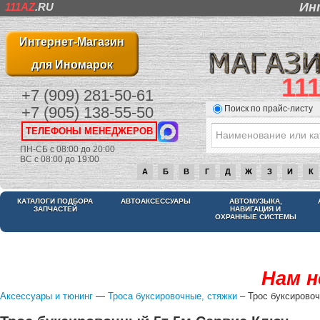
Ин
111AZ
.RU
Интернет-Магазин
для Иномарок
11
+7 (909) 281-50-61
Поиск по прайс-листу
+7 (905) 138-55-50
ТЕЛЕФОНЫ МЕНЕДЖЕРОВ
ПН-СБ с 08:00 до 20:00
ВС с 08:00 до 19:00
А
Б
В
Г
Д
Ж
З
И
К
КАТАЛОГИ ПОДБОРА
АВТОАКСЕССУАРЫ
АВТОМУЗЫКА,
ЗАПЧАСТЕЙ
НАВИГАЦИЯ И
ОХРАННЫЕ СИСТЕМЫ
Нам н
Аксессуары и тюнинг
—
Троса буксировочные, стяжки
– Трос буксирово