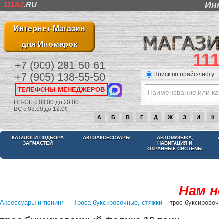
Ин
111AZ
.RU
Интернет-Магазин
для Иномарок
11
+7 (909) 281-50-61
Поиск по прайс-листу
+7 (905) 138-55-50
ТЕЛЕФОНЫ МЕНЕДЖЕРОВ
ПН-СБ с 08:00 до 20:00
ВС с 08:00 до 19:00
А
Б
В
Г
Д
Ж
З
И
К
КАТАЛОГИ ПОДБОРА
АВТОАКСЕССУАРЫ
АВТОМУЗЫКА,
ЗАПЧАСТЕЙ
НАВИГАЦИЯ И
ОХРАННЫЕ СИСТЕМЫ
Нам н
Аксессуары и тюнинг
—
Троса буксировочные, стяжки
– трос буксировоч