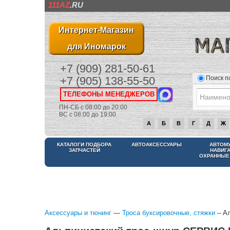
111AZ
.RU
Интернет-Магазин
для Иномарок
+7 (909) 281-50-61
Поиск п
+7 (905) 138-55-50
ТЕЛЕФОНЫ МЕНЕДЖЕРОВ
ПН-СБ с 08:00 до 20:00
ВС с 08:00 до 19:00
А
Б
В
Г
Д
Ж
КАТАЛОГИ ПОДБОРА
АВТОАКСЕССУАРЫ
АВТОМ
ЗАПЧАСТЕЙ
НАВИГ
ОХРАННЫЕ
Аксессуары и тюнинг
—
Троса буксировочные, стяжки
– Ал