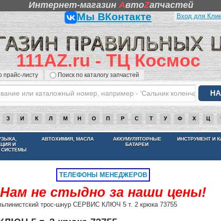
Интернет-магазин
A
вто
Z
апчастей
Мы ВКонтакте
Вход для Кли
111AZ.ru - ТЦ Космос
о прайс-листу
Поиск по каталогу запчастей
З
И
К
Л
М
Н
О
П
Р
С
Т
У
Ф
Х
Ц
НАМ НЕ СТЫДНО ЗА НАШИ ЦЕНЫ
УЗЫКА,
АВТОХИМИЯ, МАСЛА
АККУМУЛЯТОРНЫЕ
ИНСТРУМЕНТ И 
АЦИЯ И
БАТАРЕИ
 СИСТЕМЫ
ТЕЛЕФОНЫ МЕНЕДЖЕРОВ
Нам не стыдно за наши цены!
ьпинистский трос-шнур СЕРВИС КЛЮЧ 5 т. 2 крюка 73755