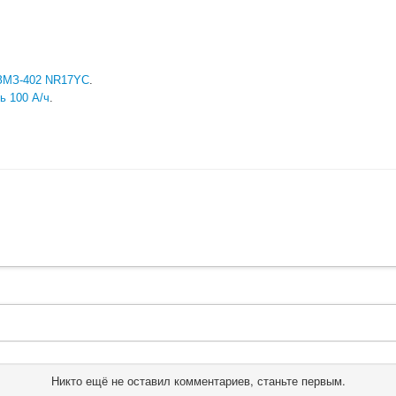
з ЗМЗ-402 NR17YC
.
ь 100 А/ч
.
Никто ещё не оставил комментариев, станьте первым.