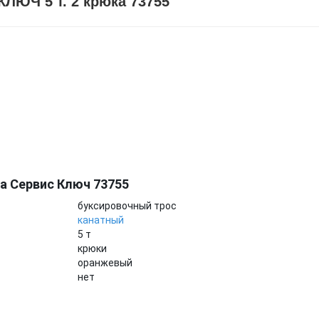
ЛЮЧ 5 т. 2 крюка 73755
а Сервис Ключ 73755
буксировочный трос
канатный
5 т
крюки
оранжевый
нет