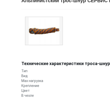
Альпинистский трос-шнур СЕРВИС К
Технические характеристики троса-шнур
Тип
Вид
Max нагрузка
Крепление
Цвет
В чехле