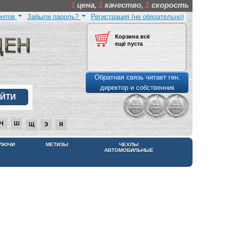
1
цена,
1
качество,
1
скорость
ентов
Забыли пароль?
Регистрация (не обязательно)
Корзина всё
ещё пуста
Обратная связь читает ген.
директор и собственник
Ч
Ш
Щ
Э
Я
КЛЮЧИ
МЕТИЗЫ
ЧЕХЛЫ
АВТОМОБИЛЬНЫЕ