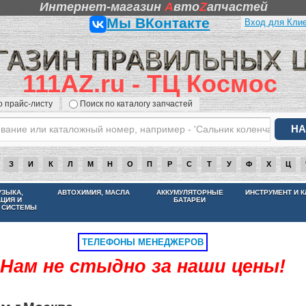
Интернет-магазин
A
вто
Z
апчастей
Мы ВКонтакте
Вход для Кли
111AZ.ru - ТЦ Космос
о прайс-листу
Поиск по каталогу запчастей
З
И
К
Л
М
Н
О
П
Р
С
Т
У
Ф
Х
Ц
НАМ НЕ СТЫДНО ЗА НАШИ ЦЕНЫ
УЗЫКА,
АВТОХИМИЯ, МАСЛА
АККУМУЛЯТОРНЫЕ
ИНСТРУМЕНТ И 
АЦИЯ И
БАТАРЕИ
 СИСТЕМЫ
ТЕЛЕФОНЫ МЕНЕДЖЕРОВ
Нам не стыдно за наши цены!