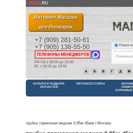
111AZ
.RU
Интернет-Магазин
для Иномарок
+7 (909) 281-50-61
Поиск п
+7 (905) 138-55-50
ТЕЛЕФОНЫ МЕНЕДЖЕРОВ
ПН-СБ с 08:00 до 20:00
ВС с 08:00 до 19:00
А
Б
В
Г
Д
Ж
КАТАЛОГИ ПОДБОРА
АВТОАКСЕССУАРЫ
АВТОМ
ЗАПЧАСТЕЙ
НАВИГ
ОХРАННЫЕ
трубка тормозная медная 0,95м d5мм г.Москва.