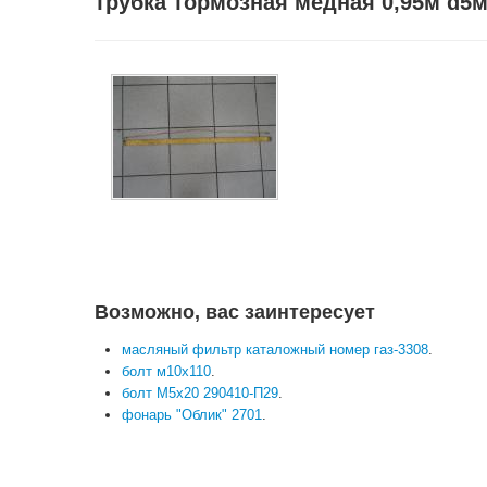
трубка тормозная медная 0,95м d5м
Возможно, вас заинтересует
масляный фильтр каталожный номер газ-3308
.
болт м10х110
.
болт М5х20 290410-П29
.
фонарь "Облик" 2701
.