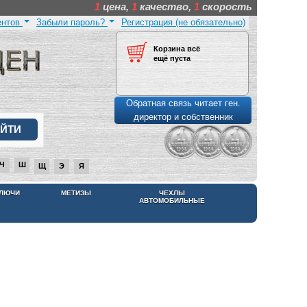
1
цена,
1
качество,
1
скорость
ентов
Забыли пароль?
Регистрация (не обязательно)
Корзина всё
ещё пуста
Обратная связь читает ген.
директор и собственник
Ч
Ш
Щ
Э
Я
КЛЮЧИ
МЕТИЗЫ
ЧЕХЛЫ
АВТОМОБИЛЬНЫЕ