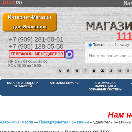
Ин
111AZ
.RU
Интернет-Магазин
для Иномарок
11
+7 (909) 281-50-61
Поиск по прайс-листу
+7 (905) 138-55-50
ТЕЛЕФОНЫ МЕНЕДЖЕРОВ
ПН-СБ с 08:00 до 20:00
ВС с 08:00 до 19:00
А
Б
В
Г
Д
Ж
З
И
К
КАТАЛОГИ ПОДБОРА
АВТОАКСЕССУАРЫ
АВТОМУЗЫКА,
ЗАПЧАСТЕЙ
НАВИГАЦИЯ И
ОХРАННЫЕ СИСТЕМЫ
Нам н
Автохимия, масла
—
Преобразователи ржавчины
– удалитель ржавчины 