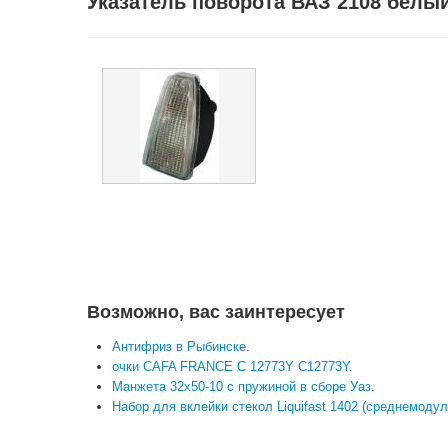
Указатель поворота ВАЗ 2108 белы
Возможно, вас заинтересует
Антифриз в Рыбинске
.
очки CAFA FRANCE C 12773Y C12773Y
.
Манжета 32х50-10 с пружиной в сборе Уаз
.
Набор для вклейки стекол Liquifast 1402 (среднемодуль