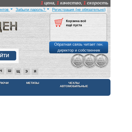
1
цена,
1
качество,
1
скорость
ентов
Забыли пароль?
Регистрация (не обязательно)
Корзина всё
ещё пуста
Обратная связь читает ген.
директор и собственник
Ч
Ш
Щ
Э
Я
КЛЮЧИ
МЕТИЗЫ
ЧЕХЛЫ
АВТОМОБИЛЬНЫЕ