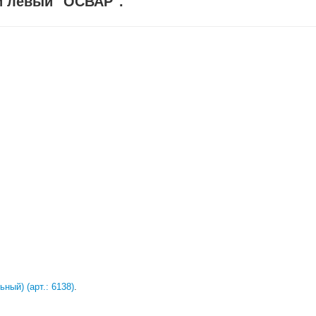
й левый "ОСВАР".
ный) (арт.: 6138)
.