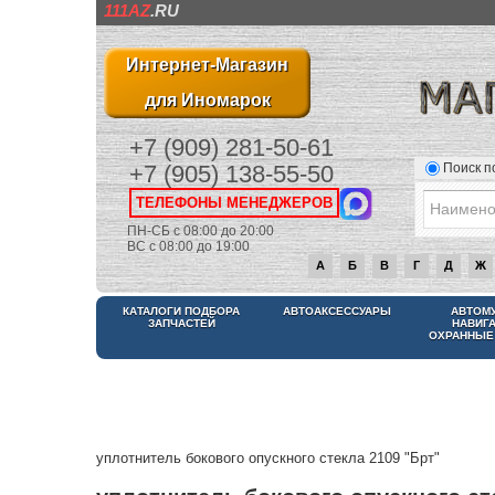
111AZ
.RU
Интернет-Магазин
для Иномарок
+7 (909) 281-50-61
Поиск п
+7 (905) 138-55-50
ТЕЛЕФОНЫ МЕНЕДЖЕРОВ
ПН-СБ с 08:00 до 20:00
ВС с 08:00 до 19:00
А
Б
В
Г
Д
Ж
КАТАЛОГИ ПОДБОРА
АВТОАКСЕССУАРЫ
АВТОМ
ЗАПЧАСТЕЙ
НАВИГ
ОХРАННЫЕ
уплотнитель бокового опускного стекла 2109 "Брт"