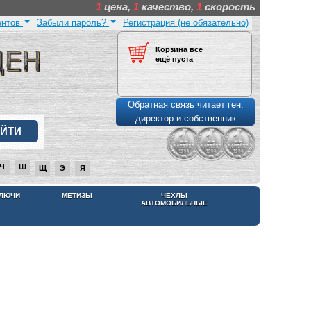
1
цена,
1
качество,
1
скорость
ентов
Забыли пароль?
Регистрация (не обязательно)
Корзина всё
ещё пуста
Обратная связь читает ген.
директор и собственник
Ч
Ш
Щ
Э
Я
КЛЮЧИ
МЕТИЗЫ
ЧЕХЛЫ
АВТОМОБИЛЬНЫЕ