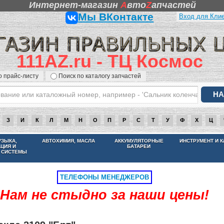
Интернет-магазин
A
вто
Z
апчастей
Мы ВКонтакте
Вход для Кли
111AZ.ru - ТЦ Космос
о прайс-листу
Поиск по каталогу запчастей
З
И
К
Л
М
Н
О
П
Р
С
Т
У
Ф
Х
Ц
НАМ НЕ СТЫДНО ЗА НАШИ ЦЕНЫ
УЗЫКА,
АВТОХИМИЯ, МАСЛА
АККУМУЛЯТОРНЫЕ
ИНСТРУМЕНТ И 
АЦИЯ И
БАТАРЕИ
 СИСТЕМЫ
ТЕЛЕФОНЫ МЕНЕДЖЕРОВ
Нам не стыдно за наши цены!