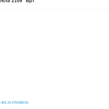
екла 2109 "Брт"
-402 24-3701058-03
.