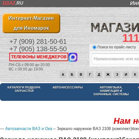
Ин
111AZ
.RU
Интернет-Магазин
для Иномарок
11
+7 (909) 281-50-61
Поиск по прайс-листу
+7 (905) 138-55-50
ТЕЛЕФОНЫ МЕНЕДЖЕРОВ
ПН-СБ с 08:00 до 20:00
ВС с 08:00 до 19:00
А
Б
В
Г
Д
Ж
З
И
К
КАТАЛОГИ ПОДБОРА
АВТОАКСЕССУАРЫ
АВТОМУЗЫКА,
ЗАПЧАСТЕЙ
НАВИГАЦИЯ И
ОХРАННЫЕ СИСТЕМЫ
Нам н
—
Автозапчасти ВАЗ и Ока
– Зеркало наружное ВАЗ 2108 (комплект)боко