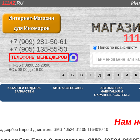
Ин
111AZ
.RU
Интернет-Магазин
для Иномарок
11
+7 (909) 281-50-61
Поиск по прайс-листу
+7 (905) 138-55-50
ТЕЛЕФОНЫ МЕНЕДЖЕРОВ
ПН-СБ с 08:00 до 20:00
ВС с 08:00 до 19:00
А
Б
В
Г
Д
Ж
З
И
К
КАТАЛОГИ ПОДБОРА
АВТОАКСЕССУАРЫ
АВТОМУЗЫКА,
ЗАПЧАСТЕЙ
НАВИГАЦИЯ И
ОХРАННЫЕ СИСТЕМЫ
Нам н
адсорбер Евро-3 двигатель ЗМЗ-40524 31105.1164010-10