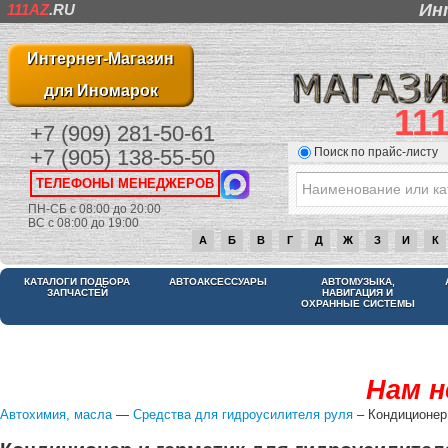
Ин
111AZ
.RU
Интернет-Магазин
для Иномарок
11
+7 (909) 281-50-61
Поиск по прайс-листу
+7 (905) 138-55-50
ТЕЛЕФОНЫ МЕНЕДЖЕРОВ
ПН-СБ с 08:00 до 20:00
ВС с 08:00 до 19:00
А
Б
В
Г
Д
Ж
З
И
К
КАТАЛОГИ ПОДБОРА
АВТОАКСЕССУАРЫ
АВТОМУЗЫКА,
ЗАПЧАСТЕЙ
НАВИГАЦИЯ И
ОХРАННЫЕ СИСТЕМЫ
Нам н
Автохимия, масла
—
Средства для гидроусилителя руля
– Кондиционер