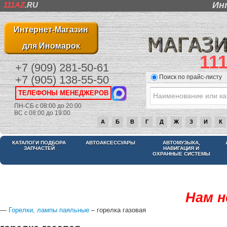
Ин
111AZ
.RU
Интернет-Магазин
для Иномарок
11
+7 (909) 281-50-61
Поиск по прайс-листу
+7 (905) 138-55-50
ТЕЛЕФОНЫ МЕНЕДЖЕРОВ
ПН-СБ с 08:00 до 20:00
ВС с 08:00 до 19:00
А
Б
В
Г
Д
Ж
З
И
К
КАТАЛОГИ ПОДБОРА
АВТОАКСЕССУАРЫ
АВТОМУЗЫКА,
ЗАПЧАСТЕЙ
НАВИГАЦИЯ И
ОХРАННЫЕ СИСТЕМЫ
Нам н
—
Горелки, лампы паяльные
– горелка газовая