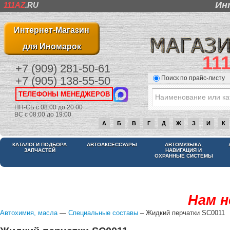
Ин
111AZ
.RU
Интернет-Магазин
для Иномарок
11
+7 (909) 281-50-61
Поиск по прайс-листу
+7 (905) 138-55-50
ТЕЛЕФОНЫ МЕНЕДЖЕРОВ
ПН-СБ с 08:00 до 20:00
ВС с 08:00 до 19:00
А
Б
В
Г
Д
Ж
З
И
К
КАТАЛОГИ ПОДБОРА
АВТОАКСЕССУАРЫ
АВТОМУЗЫКА,
ЗАПЧАСТЕЙ
НАВИГАЦИЯ И
ОХРАННЫЕ СИСТЕМЫ
Нам н
Автохимия, масла
—
Специальные составы
– Жидкий перчатки SC0011