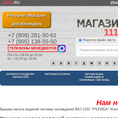
Ин
111AZ
.RU
Интернет-Магазин
для Иномарок
11
+7 (909) 281-50-61
Поиск по прайс-листу
+7 (905) 138-55-50
ТЕЛЕФОНЫ МЕНЕДЖЕРОВ
ПН-СБ с 08:00 до 20:00
ВС с 08:00 до 19:00
А
Б
В
Г
Д
Ж
З
И
К
КАТАЛОГИ ПОДБОРА
АВТОАКСЕССУАРЫ
АВТОМУЗЫКА,
ЗАПЧАСТЕЙ
НАВИГАЦИЯ И
ОХРАННЫЕ СИСТЕМЫ
Нам н
Крышка насоса водяной системы охлаждения ВАЗ 2101 "PILENGA" Итал