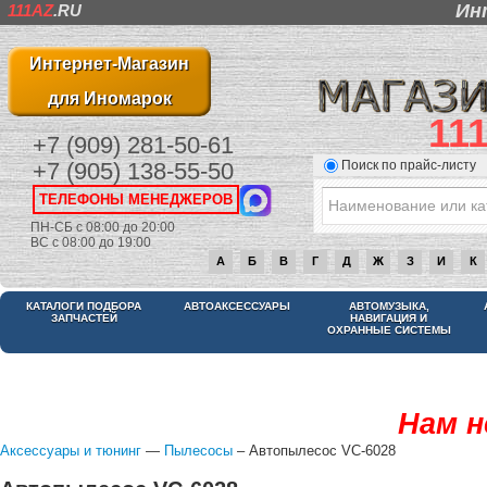
Ин
111AZ
.RU
Интернет-Магазин
для Иномарок
11
+7 (909) 281-50-61
Поиск по прайс-листу
+7 (905) 138-55-50
ТЕЛЕФОНЫ МЕНЕДЖЕРОВ
ПН-СБ с 08:00 до 20:00
ВС с 08:00 до 19:00
А
Б
В
Г
Д
Ж
З
И
К
КАТАЛОГИ ПОДБОРА
АВТОАКСЕССУАРЫ
АВТОМУЗЫКА,
ЗАПЧАСТЕЙ
НАВИГАЦИЯ И
ОХРАННЫЕ СИСТЕМЫ
Нам н
Аксессуары и тюнинг
—
Пылесосы
– Автопылесос VC-6028