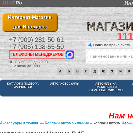
Ин
111AZ
.RU
Интернет-Магазин
для Иномарок
11
+7 (909) 281-50-61
Поиск по прайс-листу
+7 (905) 138-55-50
ТЕЛЕФОНЫ МЕНЕДЖЕРОВ
ПН-СБ с 08:00 до 20:00
ВС с 08:00 до 19:00
А
Б
В
Г
Д
Ж
З
И
К
КАТАЛОГИ ПОДБОРА
АВТОАКСЕССУАРЫ
АВТОМУЗЫКА,
ЗАПЧАСТЕЙ
НАВИГАЦИЯ И
ОХРАННЫЕ СИСТЕМЫ
Нам н
Аксессуары и тюнинг
—
Колпаки автомобильные
– колпаки шторм Черны