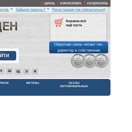
1
цена,
1
качество,
1
скорость
ентов
Забыли пароль?
Регистрация (не обязательно)
Корзина всё
ещё пуста
Обратная связь читает ген.
директор и собственник
Ч
Ш
Щ
Э
Я
КЛЮЧИ
МЕТИЗЫ
ЧЕХЛЫ
АВТОМОБИЛЬНЫЕ