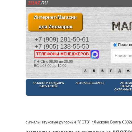
111AZ
.RU
Интернет-Магазин
для Иномарок
+7 (909) 281-50-61
Поиск п
+7 (905) 138-55-50
ТЕЛЕФОНЫ МЕНЕДЖЕРОВ
ПН-СБ с 08:00 до 20:00
ВС с 08:00 до 19:00
А
Б
В
Г
Д
Ж
КАТАЛОГИ ПОДБОРА
АВТОАКСЕССУАРЫ
АВТОМ
ЗАПЧАСТЕЙ
НАВИГ
ОХРАННЫЕ
сигналы звуковые рупорные "ЛЭТЗ" г.Лысково Волга С302