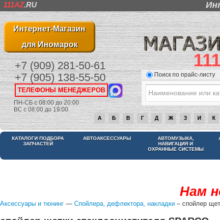
Ин
111AZ
.RU
Интернет-Магазин
для Иномарок
11
+7 (909) 281-50-61
Поиск по прайс-листу
+7 (905) 138-55-50
ТЕЛЕФОНЫ МЕНЕДЖЕРОВ
ПН-СБ с 08:00 до 20:00
ВС с 08:00 до 19:00
А
Б
В
Г
Д
Ж
З
И
К
КАТАЛОГИ ПОДБОРА
АВТОАКСЕССУАРЫ
АВТОМУЗЫКА,
ЗАПЧАСТЕЙ
НАВИГАЦИЯ И
ОХРАННЫЕ СИСТЕМЫ
Нам н
Аксессуары и тюнинг
—
Спойлера, дефлектора, накладки
– спойлер ще