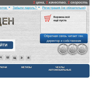
1
цена,
1
качество,
1
скорость
ентов
Забыли пароль?
Регистрация (не обязательно)
Корзина всё
ещё пуста
Обратная связь читает ген.
директор и собственник
Ч
Ш
Щ
Э
Я
КЛЮЧИ
МЕТИЗЫ
ЧЕХЛЫ
АВТОМОБИЛЬНЫЕ