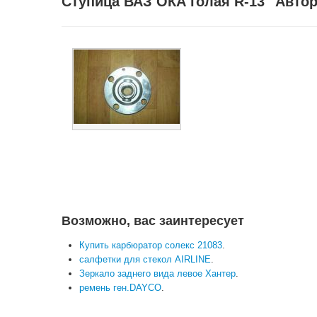
Ступица ВАЗ ОКА голая R-13 "Автор
Возможно, вас заинтересует
Купить карбюратор солекс 21083
.
салфетки для стекол AIRLINE
.
Зеркало заднего вида левое Хантер
.
ремень ген.DAYCO
.