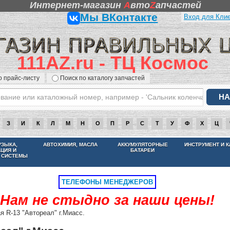
Интернет-магазин
A
вто
Z
апчастей
Мы ВКонтакте
Вход для Кли
111AZ.ru - ТЦ Космос
о прайс-листу
Поиск по каталогу запчастей
З
И
К
Л
М
Н
О
П
Р
С
Т
У
Ф
Х
Ц
НАМ НЕ СТЫДНО ЗА НАШИ ЦЕНЫ
УЗЫКА,
АВТОХИМИЯ, МАСЛА
АККУМУЛЯТОРНЫЕ
ИНСТРУМЕНТ И 
АЦИЯ И
БАТАРЕИ
 СИСТЕМЫ
ТЕЛЕФОНЫ МЕНЕДЖЕРОВ
Нам не стыдно за наши цены!
 R-13 "Автореал" г.Миасс.