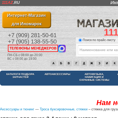
Ин
111AZ
.RU
Интернет-Магазин
для Иномарок
11
+7 (909) 281-50-61
Поиск по прайс-листу
+7 (905) 138-55-50
ТЕЛЕФОНЫ МЕНЕДЖЕРОВ
ПН-СБ с 08:00 до 20:00
ВС с 08:00 до 19:00
А
Б
В
Г
Д
Ж
З
И
К
КАТАЛОГИ ПОДБОРА
АВТОАКСЕССУАРЫ
АВТОМУЗЫКА,
ЗАПЧАСТЕЙ
НАВИГАЦИЯ И
ОХРАННЫЕ СИСТЕМЫ
Нам н
Аксессуары и тюнинг
—
Троса буксировочные, стяжки
– стяжка для груз