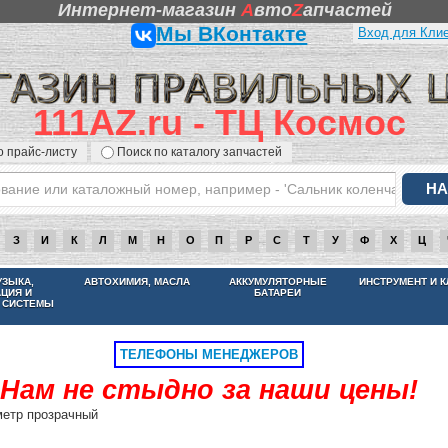
Интернет-магазин
A
вто
Z
апчастей
Мы ВКонтакте
Вход для Кли
111AZ.ru - ТЦ Космос
о прайс-листу
Поиск по каталогу запчастей
З
И
К
Л
М
Н
О
П
Р
С
Т
У
Ф
Х
Ц
НАМ НЕ СТЫДНО ЗА НАШИ ЦЕНЫ
УЗЫКА,
АВТОХИМИЯ, МАСЛА
АККУМУЛЯТОРНЫЕ
ИНСТРУМЕНТ И 
АЦИЯ И
БАТАРЕИ
 СИСТЕМЫ
ТЕЛЕФОНЫ МЕНЕДЖЕРОВ
Нам не стыдно за наши цены!
метр прозрачный