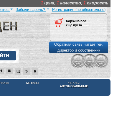
1
цена,
1
качество,
1
скорость
ентов
Забыли пароль?
Регистрация (не обязательно)
Корзина всё
ещё пуста
Обратная связь читает ген.
директор и собственник
Ч
Ш
Щ
Э
Я
КЛЮЧИ
МЕТИЗЫ
ЧЕХЛЫ
АВТОМОБИЛЬНЫЕ