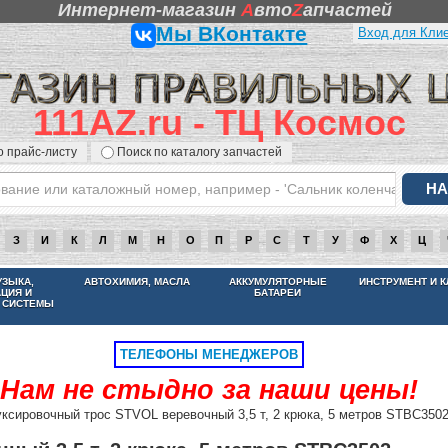
Интернет-магазин
A
вто
Z
апчастей
Мы ВКонтакте
Вход для Кли
111AZ.ru - ТЦ Космос
о прайс-листу
Поиск по каталогу запчастей
З
И
К
Л
М
Н
О
П
Р
С
Т
У
Ф
Х
Ц
НАМ НЕ СТЫДНО ЗА НАШИ ЦЕНЫ
УЗЫКА,
АВТОХИМИЯ, МАСЛА
АККУМУЛЯТОРНЫЕ
ИНСТРУМЕНТ И 
АЦИЯ И
БАТАРЕИ
 СИСТЕМЫ
ТЕЛЕФОНЫ МЕНЕДЖЕРОВ
Нам не стыдно за наши цены!
ксировочный трос STVOL веревочный 3,5 т, 2 крюка, 5 метров STBC350