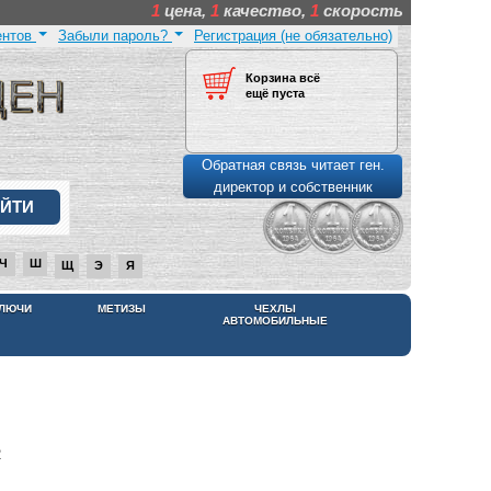
1
цена,
1
качество,
1
скорость
ентов
Забыли пароль?
Регистрация (не обязательно)
Корзина всё
ещё пуста
Обратная связь читает ген.
директор и собственник
Ч
Ш
Щ
Э
Я
КЛЮЧИ
МЕТИЗЫ
ЧЕХЛЫ
АВТОМОБИЛЬНЫЕ
2