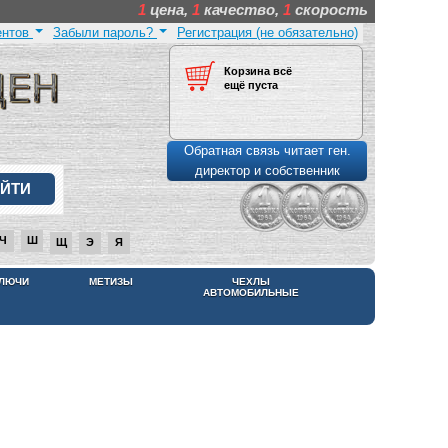
1
цена,
1
качество,
1
скорость
ентов
Забыли пароль?
Регистрация (не обязательно)
Корзина всё
ещё пуста
Обратная связь читает ген.
директор и собственник
Ч
Ш
Щ
Э
Я
КЛЮЧИ
МЕТИЗЫ
ЧЕХЛЫ
АВТОМОБИЛЬНЫЕ