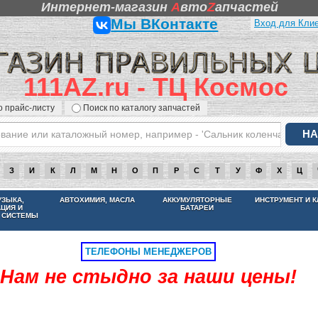
Интернет-магазин
A
вто
Z
апчастей
Мы ВКонтакте
Вход для Кли
111AZ.ru - ТЦ Космос
о прайс-листу
Поиск по каталогу запчастей
З
И
К
Л
М
Н
О
П
Р
С
Т
У
Ф
Х
Ц
НАМ НЕ СТЫДНО ЗА НАШИ ЦЕНЫ
УЗЫКА,
АВТОХИМИЯ, МАСЛА
АККУМУЛЯТОРНЫЕ
ИНСТРУМЕНТ И 
АЦИЯ И
БАТАРЕИ
 СИСТЕМЫ
ТЕЛЕФОНЫ МЕНЕДЖЕРОВ
Нам не стыдно за наши цены!