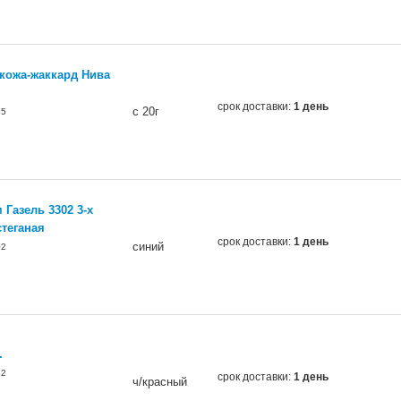
окожа-жаккард Нива
срок доставки:
1 день
с 20г
85
 Газель 3302 3-х
стеганая
срок доставки:
1 день
синий
02
.
62
срок доставки:
1 день
ч/красный