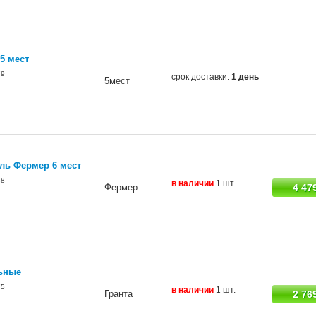
5 мест
79
срок доставки:
1 день
5мест
ель Фермер 6 мест
38
в наличии
1 шт.
Фермер
4 47
ьные
75
в наличии
1 шт.
Гранта
2 76