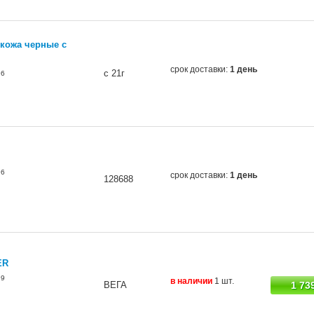
окожа черные с
срок доставки:
1 день
с 21г
96
96
срок доставки:
1 день
128688
ER
99
в наличии
1 шт.
ВЕГА
1 73