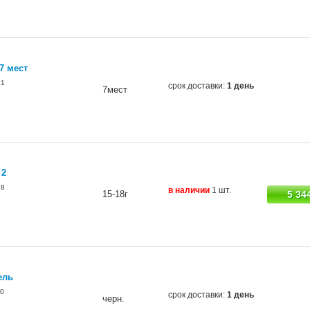
7 мест
41
срок доставки:
1 день
7мест
 2
78
в наличии
1 шт.
15-18г
5 34
ель
0
срок доставки:
1 день
черн.