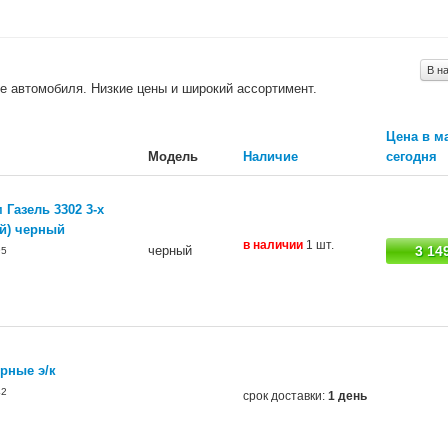
В н
е автомобиля. Низкие цены и широкий ассортимент.
Цена в м
Модель
Наличие
сегодня
 Газель 3302 3-х
ый) черный
в наличии
1 шт.
черный
3 14
95
рные э/к
42
срок доставки:
1 день