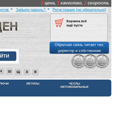
1
цена,
1
качество,
1
скорость
ентов
Забыли пароль?
Регистрация (не обязательно)
Корзина всё
ещё пуста
Обратная связь читает ген.
директор и собственник
Ч
Ш
Щ
Э
Я
КЛЮЧИ
МЕТИЗЫ
ЧЕХЛЫ
АВТОМОБИЛЬНЫЕ