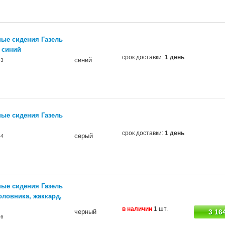
ые сидения Газель
, синий
срок доставки:
1 день
синий
83
ые сидения Газель
срок доставки:
1 день
серый
84
ые сидения Газель
головника, жаккард,
в наличии
1 шт.
черный
3 16
76