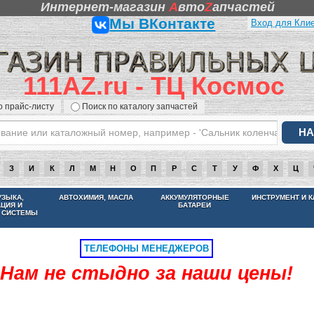
Интернет-магазин
A
вто
Z
апчастей
Мы ВКонтакте
Вход для Кли
111AZ.ru - ТЦ Космос
о прайс-листу
Поиск по каталогу запчастей
З
И
К
Л
М
Н
О
П
Р
С
Т
У
Ф
Х
Ц
НАМ НЕ СТЫДНО ЗА НАШИ ЦЕНЫ
УЗЫКА,
АВТОХИМИЯ, МАСЛА
АККУМУЛЯТОРНЫЕ
ИНСТРУМЕНТ И 
АЦИЯ И
БАТАРЕИ
 СИСТЕМЫ
ТЕЛЕФОНЫ МЕНЕДЖЕРОВ
Нам не стыдно за наши цены!