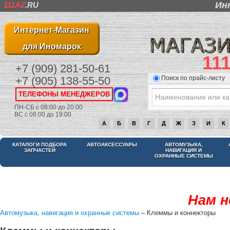
Ин
111AZ
.RU
Интернет-Магазин
для Иномарок
11
+7 (909) 281-50-61
Поиск по прайс-листу
+7 (905) 138-55-50
ТЕЛЕФОНЫ МЕНЕДЖЕРОВ
ПН-СБ с 08:00 до 20:00
ВС с 08:00 до 19:00
А
Б
В
Г
Д
Ж
З
И
К
КАТАЛОГИ ПОДБОРА
АВТОАКСЕССУАРЫ
АВТОМУЗЫКА,
ЗАПЧАСТЕЙ
НАВИГАЦИЯ И
ОХРАННЫЕ СИСТЕМЫ
Нам н
Автомузыка, навигация и охранные системы
– Клеммы и коннекторы