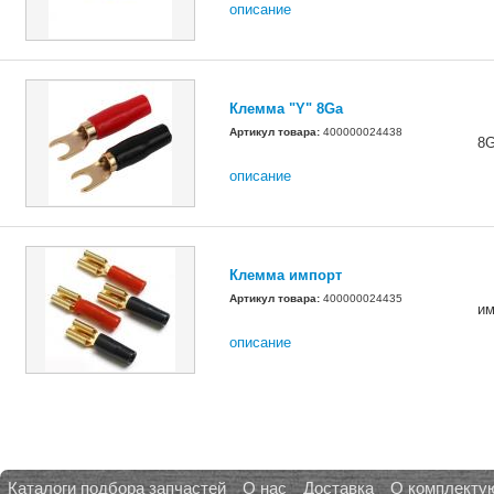
описание
Клемма "Y" 8Ga
Артикул товара:
400000024438
8
описание
Клемма импорт
Артикул товара:
400000024435
им
описание
Каталоги подбора запчастей
О нас
Доставка
О комплекту