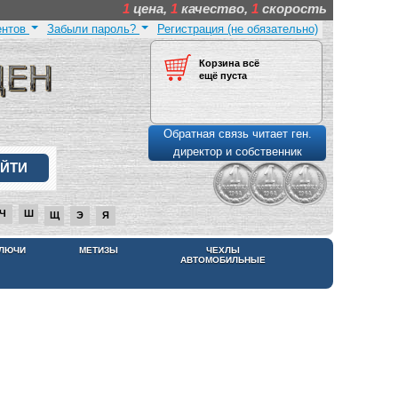
1
цена,
1
качество,
1
скорость
ентов
Забыли пароль?
Регистрация (не обязательно)
Корзина всё
ещё пуста
Обратная связь читает ген.
директор и собственник
Ч
Ш
Щ
Э
Я
КЛЮЧИ
МЕТИЗЫ
ЧЕХЛЫ
АВТОМОБИЛЬНЫЕ