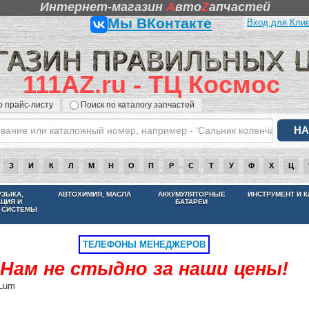
Интернет-магазин
A
вто
Z
апчастей
Мы ВКонтакте
Вход для Кли
111AZ.ru - ТЦ Космос
о прайс-листу
Поиск по каталогу запчастей
З
И
К
Л
М
Н
О
П
Р
С
Т
У
Ф
Х
Ц
НАМ НЕ СТЫДНО ЗА НАШИ ЦЕНЫ
УЗЫКА,
АВТОХИМИЯ, МАСЛА
АККУМУЛЯТОРНЫЕ
ИНСТРУМЕНТ И 
АЦИЯ И
БАТАРЕИ
 СИСТЕМЫ
ТЕЛЕФОНЫ МЕНЕДЖЕРОВ
Нам не стыдно за наши цены!
Lum