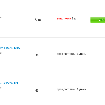
68
в наличии
2 шт.
Slim
789
ium+150% D4S
03
срок доставки:
1 день
D4S
ium+150% H3
02
срок доставки:
1 день
H3