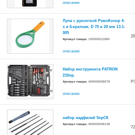
описание
Лупа с рукояткой РемоКолор 4-
х и 6-кратная, D 70 и 20 мм 13-1-
005
2
Артикул товара:
100000011880
описание
Набор инструмента PATRON
216пр.
Р
Артикул товара:
400000008078
описание
набор надфилей 5прСК
Артикул товара:
400000008138
72