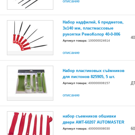
описание
Набор надфилей, 6 предметов,
3x140 мм, пластмассовые
рукоятки РемоКолор 40-0-006
40
Артикул товара:
100000024614
описание
Набор пластиковых съёмников
для пистонов 825905, 5 шт.
Д
Артикул товара:
400000008157
описание
набор съемников обшивки
двери AMT-60207 AUTOMASTER
60
Артикул товара:
400000008030