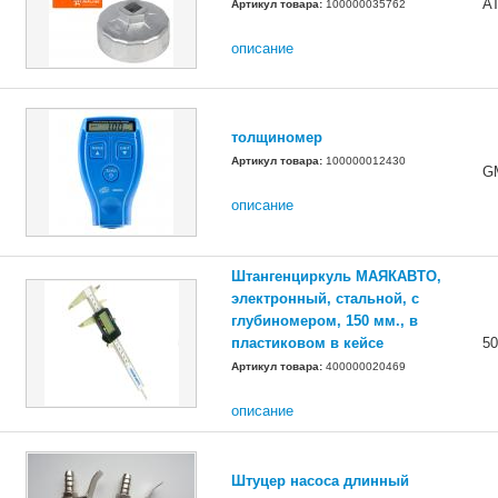
AT
Артикул товара:
100000035762
описание
толщиномер
Артикул товара:
100000012430
G
описание
Штангенциркуль МАЯКАВТО,
электронный, стальной, с
глубиномером, 150 мм., в
пластиковом в кейсе
50
Артикул товара:
400000020469
описание
Штуцер насоса длинный