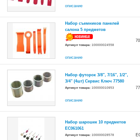
описание
Набор съемников панелей
салона 5 предметов
70
Артикул товара:
100000024558
описание
Набор футорок 3/8", 7/16", 1/2",
3/4" (4шт) Сервис Ключ 77580
77
Артикул товара:
100000010953
описание
Набор шарошек 10 предметов
EC061061
E
Артикул товара:
100000028578