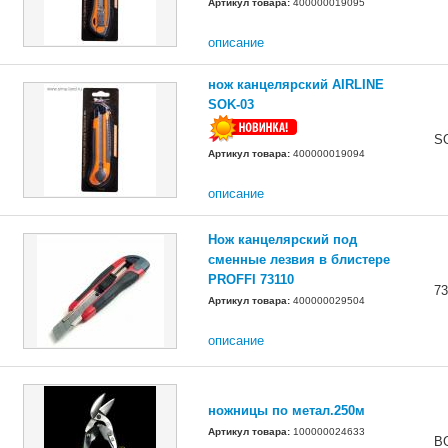
Артикул товара:
400000019095
описание
нож канцелярский AIRLINE
SOK-03
S
Артикул товара:
400000019094
описание
Нож канцелярский под
сменные лезвия в блистере
PROFFI 73110
73
Артикул товара:
400000029504
описание
ножницы по метал.250м
Артикул товара:
100000024633
B