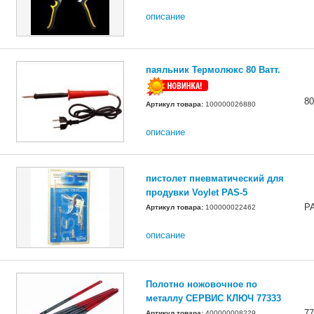
описание
паяльник Термолюкс 80 Ватт.
8
Артикул товара:
100000026880
описание
пистолет пневматический для
продувки Voylet PAS-5
P
Артикул товара:
100000022462
описание
Полотно ножовочное по
металлу СЕРВИС КЛЮЧ 77333
77
Артикул товара:
400000008229