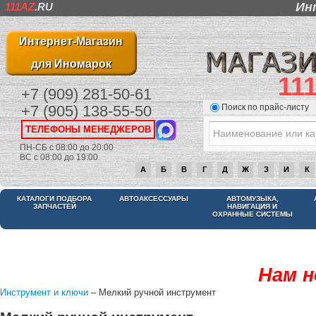
Ин
111AZ
.RU
Интернет-Магазин
для Иномарок
11
+7 (909) 281-50-61
Поиск по прайс-листу
+7 (905) 138-55-50
ТЕЛЕФОНЫ МЕНЕДЖЕРОВ
ПН-СБ с 08:00 до 20:00
ВС с 08:00 до 19:00
А
Б
В
Г
Д
Ж
З
И
К
КАТАЛОГИ ПОДБОРА
АВТОАКСЕССУАРЫ
АВТОМУЗЫКА,
ЗАПЧАСТЕЙ
НАВИГАЦИЯ И
ОХРАННЫЕ СИСТЕМЫ
Нам н
Инструмент и ключи
– Мелкий ручной инструмент