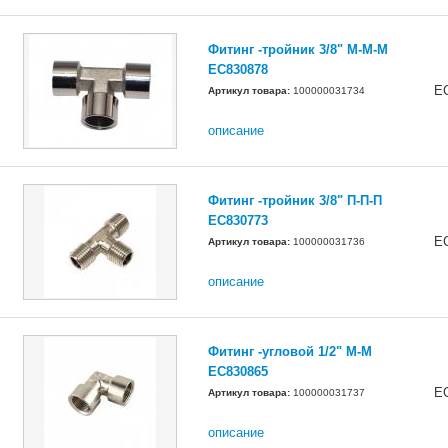
Фитинг -тройник 3/8" М-М-М
EC830878
E
Артикул товара:
100000031734
описание
Фитинг -тройник 3/8" П-П-П
EC830773
E
Артикул товара:
100000031736
описание
Фитинг -угловой 1/2" М-М
EC830865
E
Артикул товара:
100000031737
описание