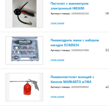
Пистолет с манометром
электронный HI81650
HI
Артикул товара:
100000032234
описание
Пневмодрель мини с набором
насадок ЕС820214
E
Артикул товара:
100000037689
описание
Пневмопистолет моющий с
бачком МАЯКАВТО м7464
м
Артикул товара:
400000058062
описание