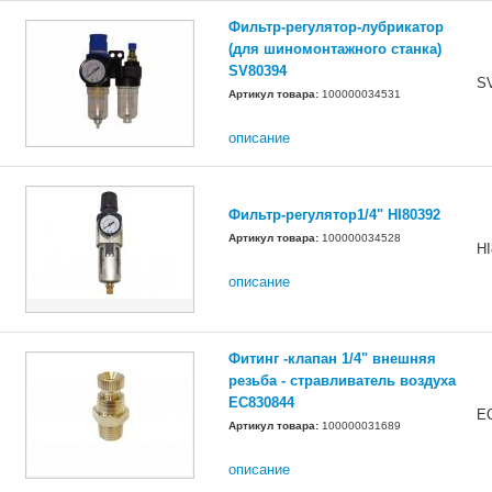
Фильтр-регулятор-лубрикатор
(для шиномонтажного станка)
SV80394
S
Артикул товара:
100000034531
описание
Фильтр-регулятор1/4" HI80392
Артикул товара:
100000034528
HI
описание
Фитинг -клапан 1/4" внешняя
резьба - стравливатель воздуха
EC830844
E
Артикул товара:
100000031689
описание