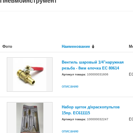
Пневмоинструмент
Фото
Наименование
М
Вентиль шаровый 1/4"наружная
резьба - 8мм елочка EC 80614
E
Артикул товара:
100000031606
описание
Набор щеток д/краскопультов
15пр. EC611115
E
Артикул товара:
100000032247
описание