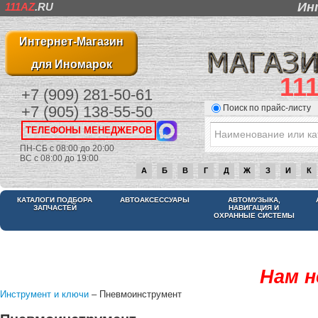
Ин
111AZ
.RU
Интернет-Магазин
для Иномарок
11
+7 (909) 281-50-61
Поиск по прайс-листу
+7 (905) 138-55-50
ТЕЛЕФОНЫ МЕНЕДЖЕРОВ
ПН-СБ с 08:00 до 20:00
ВС с 08:00 до 19:00
А
Б
В
Г
Д
Ж
З
И
К
КАТАЛОГИ ПОДБОРА
АВТОАКСЕССУАРЫ
АВТОМУЗЫКА,
ЗАПЧАСТЕЙ
НАВИГАЦИЯ И
ОХРАННЫЕ СИСТЕМЫ
Нам н
Инструмент и ключи
– Пневмоинструмент