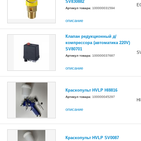
SV830882
E
Артикул товара:
100000031594
описание
Клапан редукционный д/
компрессора (автоматика 220V)
SV80701
S
Артикул товара:
100000037687
описание
Краскопульт HVLP HI8816
Артикул товара:
100000045297
HI
описание
Краскопульт HVLP SV0087