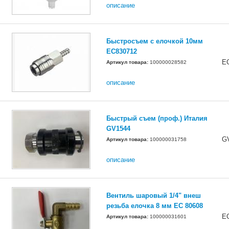
описание
Быстросъем с елочкой 10мм
ЕС830712
E
Артикул товара:
100000028582
описание
Быстрый съем (проф.) Италия
GV1544
G
Артикул товара:
100000031758
описание
Вентиль шаровый 1/4" внеш
резьба елочка 8 мм EC 80608
E
Артикул товара:
100000031601