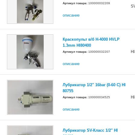
Артикул товара:
100000032209
S
описание
Краскопульт в/б H-4000 HVLP
1.3mm HI80400
HI
Артикул товара:
100000032207
описание
Лубрикатор 1/2" 16bar (0-60 C) HI
80755
HI
Артикул товара:
100000034525
описание
Лубрикатор SV-Класс 1/2" HI