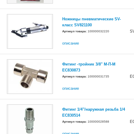
Ножницы пневматические SV-
класс SV821100
S
Артикул товара:
100000032220
описание
Фитинг -тройник 3/8" М-П-М
EC830873
E
Артикул товара:
100000031735
описание
Фитинг 1/4"/наружная резьба 1/4
ЕС830514
E
Артикул товара:
100000028588
описание