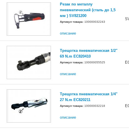
Резак по металлу
пневматический (сталь до 1,5
мм ) SV821200
S
Артикул товара:
100000032243
описание
Трещотка пневматическая 1/2"
69 N.m EC820410
E
Артикул товара:
100000055525
описание
Трещотка пневматическая 1/4"
27 N.m EC820211
E
Артикул товара:
100000032218
описание