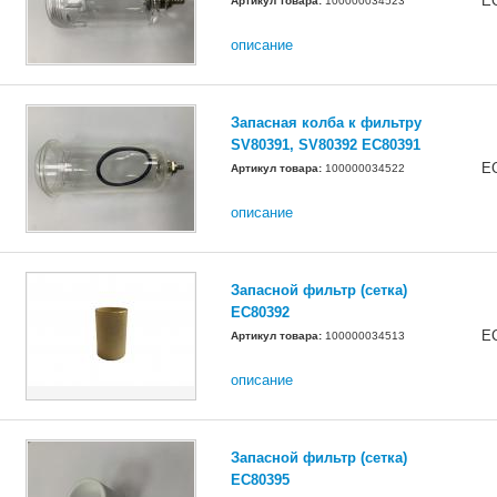
E
Артикул товара:
100000034523
описание
Запасная колба к фильтру
SV80391, SV80392 EC80391
E
Артикул товара:
100000034522
описание
Запасной фильтр (сетка)
EC80392
E
Артикул товара:
100000034513
описание
Запасной фильтр (сетка)
EC80395