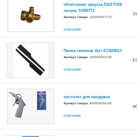
облегчения запуска П1/2-П3/8
латунь SV80771
S
Артикул товара:
100000037770
описание
Пилка сменная 2шт EC820013
Артикул товара:
100000032238
E
описание
пистолет для продувки
Артикул товара:
400000034148
м
описание