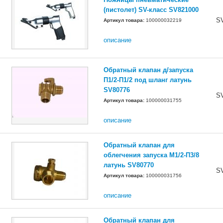
(пистолет) SV-класс SV821000
S
Артикул товара:
100000032219
описание
Обратный клапан д/запуска
П1/2-П1/2 под шланг латунь
SV80776
S
Артикул товара:
100000031755
описание
Обратный клапан для
облегчения запуска М1/2-П3/8
латунь SV80770
S
Артикул товара:
100000031756
описание
Обратный клапан для