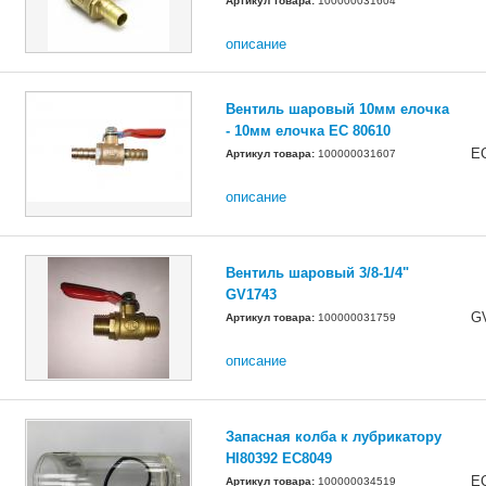
Артикул товара:
100000031604
описание
Вентиль шаровый 10мм елочка
- 10мм елочка EC 80610
E
Артикул товара:
100000031607
описание
Вентиль шаровый 3/8-1/4"
GV1743
G
Артикул товара:
100000031759
описание
Запасная колба к лубрикатору
HI80392 EC8049
E
Артикул товара:
100000034519