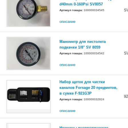
d40mm 0-160Psi SV8057
S
Артикул товара:
100000034545
описание
Манометр для пистолета
подкачки 1/8" SV 8059
S
Артикул товара:
100000034542
описание
Набор щеток для чистки
каналов Forsage 20 предметов,
в сумке F-921G3P
9
Артикул товара:
100000032824
описание
Ножницы пневматические