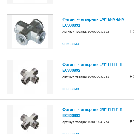
Фитинг -четверник 1/4" М-М-М-М
EC830891
E
Артикул товара:
100000031752
описание
Фитинг -четверник 1/4" П-П-П-П
EC830892
E
Артикул товара:
100000031753
описание
Фитинг -четверник 3/8" П-П-П-П
EC830893
E
Артикул товара:
100000031754
описание