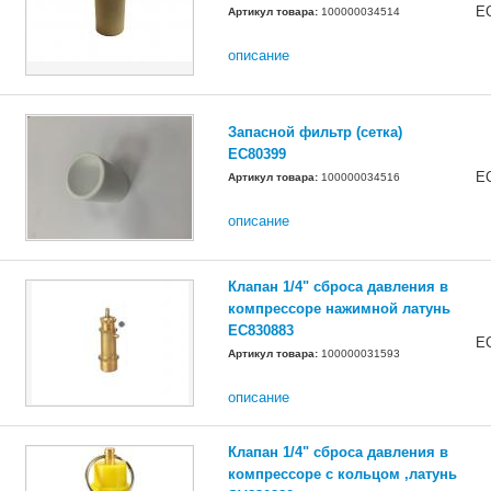
E
Артикул товара:
100000034514
описание
Запасной фильтр (сетка)
EC80399
E
Артикул товара:
100000034516
описание
Клапан 1/4" сброса давления в
компрессоре нажимной латунь
EC830883
E
Артикул товара:
100000031593
описание
Клапан 1/4" сброса давления в
компрессоре с кольцом ,латунь