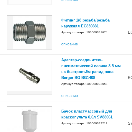
Фитинг 1/8 резьба/резьба
наружняя ЕС830881
E
Артикул товара:
100000031674
описание
Адаптер-соединитель
пневматический елочка 8.5 мм
на быстросъём рапид папа
Berger BG BG1408
B
Артикул товара:
100000022658
описание
Бачок пластмассовый для
краскопульта 0,6л SV88061
S
Артикул товара:
100000032212