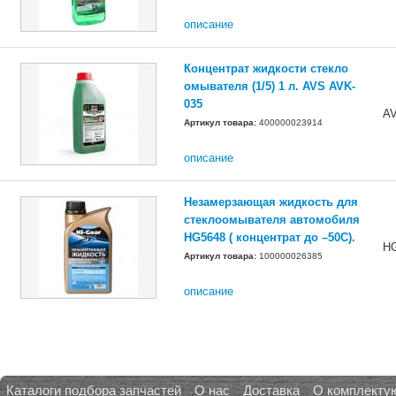
описание
Концентрат жидкости стекло
омывателя (1/5) 1 л. AVS AVK-
035
AV
Артикул товара:
400000023914
описание
Незамерзающая жидкость для
стеклоомывателя автомобиля
HG5648 ( концентрат до –50C).
H
Артикул товара:
100000026385
описание
Каталоги подбора запчастей
О нас
Доставка
О комплекту