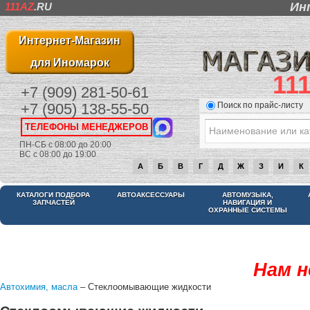
Ин
111AZ
.RU
Интернет-Магазин
для Иномарок
11
+7 (909) 281-50-61
Поиск по прайс-листу
+7 (905) 138-55-50
ТЕЛЕФОНЫ МЕНЕДЖЕРОВ
ПН-СБ с 08:00 до 20:00
ВС с 08:00 до 19:00
А
Б
В
Г
Д
Ж
З
И
К
КАТАЛОГИ ПОДБОРА
АВТОАКСЕССУАРЫ
АВТОМУЗЫКА,
ЗАПЧАСТЕЙ
НАВИГАЦИЯ И
ОХРАННЫЕ СИСТЕМЫ
Нам н
Автохимия, масла
– Стеклоомывающие жидкости