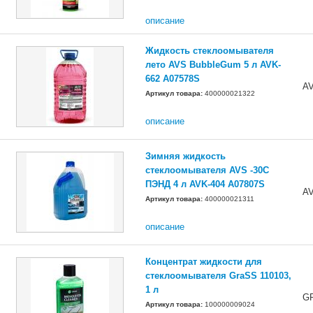
описание
Жидкость стеклоомывателя
лето AVS BubbleGum 5 л AVK-
662 A07578S
A
Артикул товара:
400000021322
описание
Зимняя жидкость
стеклоомывателя AVS -30С
ПЭНД 4 л AVK-404 A07807S
A
Артикул товара:
400000021311
описание
Концентрат жидкости для
стеклоомывателя GraSS 110103,
1 л
G
Артикул товара:
100000009024