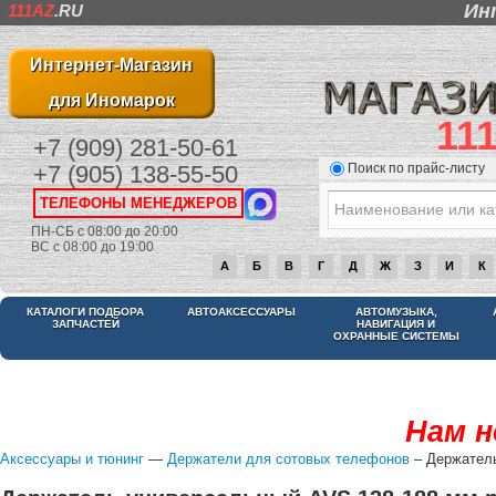
Ин
111AZ
.RU
Интернет-Магазин
для Иномарок
11
+7 (909) 281-50-61
Поиск по прайс-листу
+7 (905) 138-55-50
ТЕЛЕФОНЫ МЕНЕДЖЕРОВ
ПН-СБ с 08:00 до 20:00
ВС с 08:00 до 19:00
А
Б
В
Г
Д
Ж
З
И
К
КАТАЛОГИ ПОДБОРА
АВТОАКСЕССУАРЫ
АВТОМУЗЫКА,
ЗАПЧАСТЕЙ
НАВИГАЦИЯ И
ОХРАННЫЕ СИСТЕМЫ
Нам н
Аксессуары и тюнинг
—
Держатели для сотовых телефонов
– Держатель