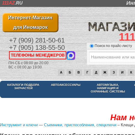
Ин
111AZ
.RU
Интернет-Магазин
для Иномарок
11
+7 (909) 281-50-61
Поиск по прайс-листу
+7 (905) 138-55-50
ТЕЛЕФОНЫ МЕНЕДЖЕРОВ
ПН-СБ с 08:00 до 20:00
ВС с 08:00 до 19:00
А
Б
В
Г
Д
Ж
З
И
К
КАТАЛОГИ ПОДБОРА
АВТОАКСЕССУАРЫ
АВТОМУЗЫКА,
ЗАПЧАСТЕЙ
НАВИГАЦИЯ И
ОХРАННЫЕ СИСТЕМЫ
Нам н
Инструмент и ключи
—
Съемники, приспособления, спецключи
– Клещи д