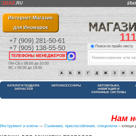
Ин
111AZ
.RU
Интернет-Магазин
для Иномарок
11
+7 (909) 281-50-61
Поиск по прайс-листу
+7 (905) 138-55-50
ТЕЛЕФОНЫ МЕНЕДЖЕРОВ
ПН-СБ с 08:00 до 20:00
ВС с 08:00 до 19:00
А
Б
В
Г
Д
Ж
З
И
К
КАТАЛОГИ ПОДБОРА
АВТОАКСЕССУАРЫ
АВТОМУЗЫКА,
ЗАПЧАСТЕЙ
НАВИГАЦИЯ И
ОХРАННЫЕ СИСТЕМЫ
Нам н
Инструмент и ключи
—
Съемники, приспособления, спецключи
– клещи д