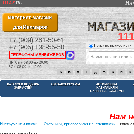
Ин
111AZ
.RU
Интернет-Магазин
для Иномарок
11
+7 (909) 281-50-61
Поиск по прайс-листу
+7 (905) 138-55-50
ТЕЛЕФОНЫ МЕНЕДЖЕРОВ
ПН-СБ с 08:00 до 20:00
ВС с 08:00 до 19:00
А
Б
В
Г
Д
Ж
З
И
К
КАТАЛОГИ ПОДБОРА
АВТОАКСЕССУАРЫ
АВТОМУЗЫКА,
ЗАПЧАСТЕЙ
НАВИГАЦИЯ И
ОХРАННЫЕ СИСТЕМЫ
Нам н
Инструмент и ключи
—
Съемники, приспособления, спецключи
– ключ с