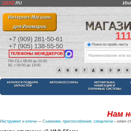
Ин
111AZ
.RU
Интернет-Магазин
для Иномарок
11
+7 (909) 281-50-61
Поиск по прайс-листу
+7 (905) 138-55-50
ТЕЛЕФОНЫ МЕНЕДЖЕРОВ
ПН-СБ с 08:00 до 20:00
ВС с 08:00 до 19:00
А
Б
В
Г
Д
Ж
З
И
К
КАТАЛОГИ ПОДБОРА
АВТОАКСЕССУАРЫ
АВТОМУЗЫКА,
ЗАПЧАСТЕЙ
НАВИГАЦИЯ И
ОХРАННЫЕ СИСТЕМЫ
Нам н
Инструмент и ключи
—
Съемники, приспособления, спецключи
– ключ с