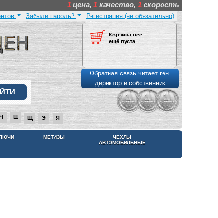
1
цена,
1
качество,
1
скорость
ентов
Забыли пароль?
Регистрация (не обязательно)
Корзина всё
ещё пуста
Обратная связь читает ген.
директор и собственник
Ч
Ш
Щ
Э
Я
КЛЮЧИ
МЕТИЗЫ
ЧЕХЛЫ
АВТОМОБИЛЬНЫЕ