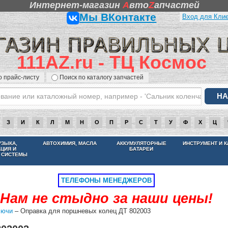
Интернет-магазин
A
вто
Z
апчастей
Мы ВКонтакте
Вход для Кли
111AZ.ru - ТЦ Космос
о прайс-листу
Поиск по каталогу запчастей
З
И
К
Л
М
Н
О
П
Р
С
Т
У
Ф
Х
Ц
НАМ НЕ СТЫДНО ЗА НАШИ ЦЕНЫ
УЗЫКА,
АВТОХИМИЯ, МАСЛА
АККУМУЛЯТОРНЫЕ
ИНСТРУМЕНТ И 
АЦИЯ И
БАТАРЕИ
 СИСТЕМЫ
ТЕЛЕФОНЫ МЕНЕДЖЕРОВ
Нам не стыдно за наши цены!
лючи
– Оправка для поршневых колец ДТ 802003