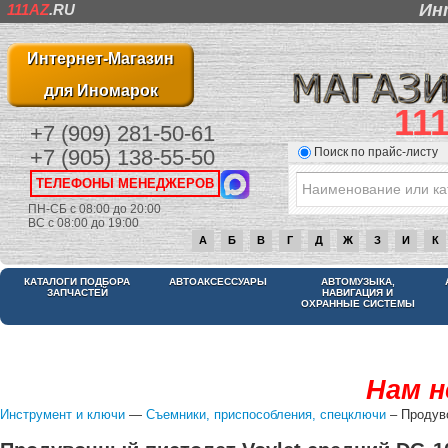
Ин
111AZ
.RU
Интернет-Магазин
для Иномарок
11
+7 (909) 281-50-61
Поиск по прайс-листу
+7 (905) 138-55-50
ТЕЛЕФОНЫ МЕНЕДЖЕРОВ
ПН-СБ с 08:00 до 20:00
ВС с 08:00 до 19:00
А
Б
В
Г
Д
Ж
З
И
К
КАТАЛОГИ ПОДБОРА
АВТОАКСЕССУАРЫ
АВТОМУЗЫКА,
ЗАПЧАСТЕЙ
НАВИГАЦИЯ И
ОХРАННЫЕ СИСТЕМЫ
Нам н
Инструмент и ключи
—
Съемники, приспособления, спецключи
– Продуво