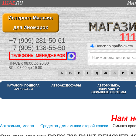
Ин
111AZ
.RU
Интернет-Магазин
для Иномарок
11
+7 (909) 281-50-61
Поиск по прайс-листу
+7 (905) 138-55-50
ТЕЛЕФОНЫ МЕНЕДЖЕРОВ
ПН-СБ с 08:00 до 20:00
ВС с 08:00 до 19:00
А
Б
В
Г
Д
Ж
З
И
К
КАТАЛОГИ ПОДБОРА
АВТОАКСЕССУАРЫ
АВТОМУЗЫКА,
ЗАПЧАСТЕЙ
НАВИГАЦИЯ И
ОХРАННЫЕ СИСТЕМЫ
Нам н
Автохимия, масла
—
Средства для смывки старой краски
– Смывка кра