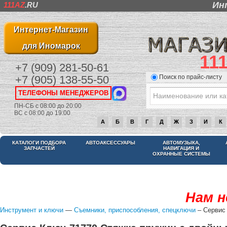
Ин
111AZ
.RU
Интернет-Магазин
для Иномарок
11
+7 (909) 281-50-61
Поиск по прайс-листу
+7 (905) 138-55-50
ТЕЛЕФОНЫ МЕНЕДЖЕРОВ
ПН-СБ с 08:00 до 20:00
ВС с 08:00 до 19:00
А
Б
В
Г
Д
Ж
З
И
К
КАТАЛОГИ ПОДБОРА
АВТОАКСЕССУАРЫ
АВТОМУЗЫКА,
ЗАПЧАСТЕЙ
НАВИГАЦИЯ И
ОХРАННЫЕ СИСТЕМЫ
Нам н
Инструмент и ключи
—
Съемники, приспособления, спецключи
– Сервис 