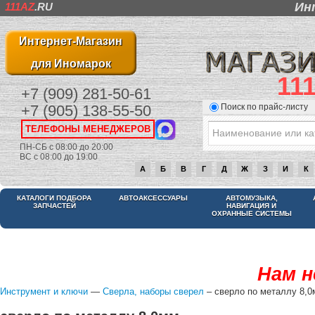
Ин
111AZ
.RU
Интернет-Магазин
для Иномарок
11
+7 (909) 281-50-61
Поиск по прайс-листу
+7 (905) 138-55-50
ТЕЛЕФОНЫ МЕНЕДЖЕРОВ
ПН-СБ с 08:00 до 20:00
ВС с 08:00 до 19:00
А
Б
В
Г
Д
Ж
З
И
К
КАТАЛОГИ ПОДБОРА
АВТОАКСЕССУАРЫ
АВТОМУЗЫКА,
ЗАПЧАСТЕЙ
НАВИГАЦИЯ И
ОХРАННЫЕ СИСТЕМЫ
Нам н
Инструмент и ключи
—
Сверла, наборы сверел
– сверло по металлу 8,