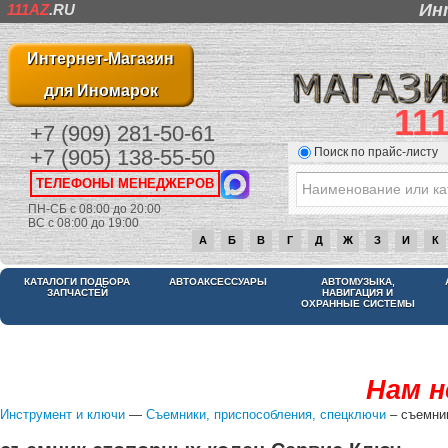
Ин
111AZ
.RU
Интернет-Магазин
для Иномарок
11
+7 (909) 281-50-61
Поиск по прайс-листу
+7 (905) 138-55-50
ТЕЛЕФОНЫ МЕНЕДЖЕРОВ
ПН-СБ с 08:00 до 20:00
ВС с 08:00 до 19:00
А
Б
В
Г
Д
Ж
З
И
К
КАТАЛОГИ ПОДБОРА
АВТОАКСЕССУАРЫ
АВТОМУЗЫКА,
ЗАПЧАСТЕЙ
НАВИГАЦИЯ И
ОХРАННЫЕ СИСТЕМЫ
Нам н
Инструмент и ключи
—
Съемники, приспособления, спецключи
– съемни